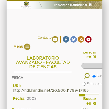
Contacto
Menú
Buscar
en RI
LABORATORIO
AVANZADO - FACULTAD
DE CIENCIAS
Buscar 
FÍSICA
Esta colecció
URI:
http://hdl.handle.net/20.500.11799/17165
Fecha:
2003
Buscar
en RI