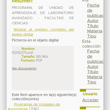
Por
Resumen:
Fecha
PROGRAMA DE UNIDAD DE
de
APRENDIZAJE DE LABORATORIO
publicación
AVANZADO - FACULTAD DE
Autor
CIENCIAS
Título
Mostrar el registro completo del
Materia
objeto digital
Tipo
Ficheros en el objeto digital
Esta
colección
Nombre:
Fecha
15292375.pdf
de
Tamaño:
165.9Kb
Formato:
PDF
publicación
Autor
Ver documento
Título
Materia
Tipo
Usuario
Este ítem aparece en la(s) siguiente(s)
colección(ones)
Acceder
Programas de Unidades de
[236]
Aprendizaje