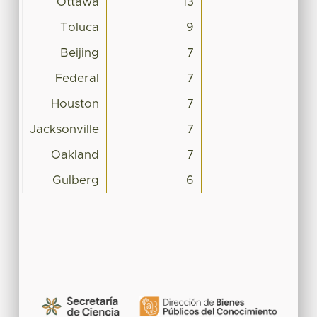
Ottawa
13
Toluca
9
Beijing
7
Federal
7
Houston
7
Jacksonville
7
Oakland
7
Gulberg
6