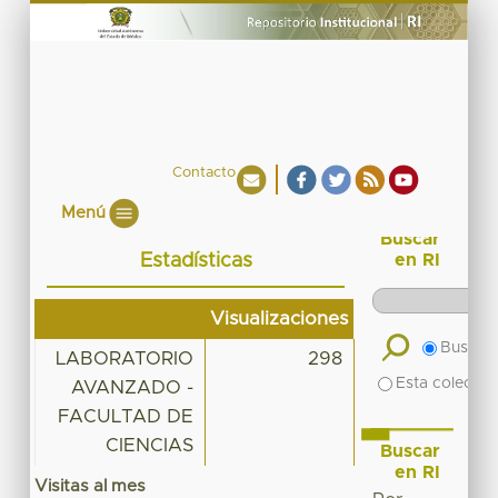
Contacto
Menú
Buscar
Estadísticas
en RI
Visualizaciones
Buscar 
LABORATORIO
298
Esta colecció
AVANZADO -
FACULTAD DE
CIENCIAS
Buscar
en RI
Visitas al mes