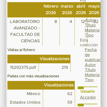
Por
Fecha
febrero
marzo
abril
mayo
ju
de
2026
2026
2026
2026
2
publicación
Autor
LABORATORIO
8
4
12
22
Título
AVANZADO -
Materia
FACULTAD DE
Tipo
Esta
CIENCIAS
colección
Fecha
Visitas al fichero
de
Visualizaciones
publicación
Autor
15292375.pdf
219
Título
Materia
Países con más visualizaciones
Tipo
Visualizaciones
Usuario
México
62
Acceder
Estados Unidos
59