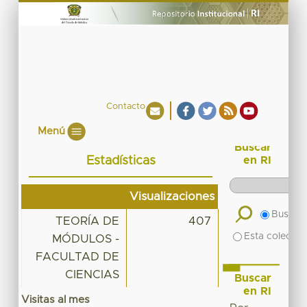
Contacto
Menú
Buscar
Estadísticas
en RI
Visualizaciones
Buscar 
TEORÍA DE
407
Esta colecció
MÓDULOS -
FACULTAD DE
CIENCIAS
Buscar
en RI
Visitas al mes