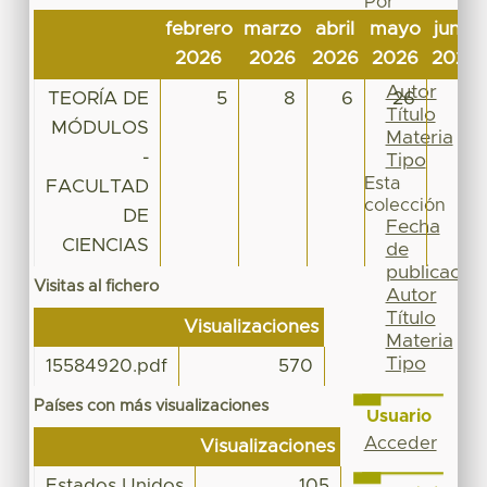
Por
Fecha
febrero
marzo
abril
mayo
junio
de
2026
2026
2026
2026
2026
publicación
Autor
TEORÍA DE
5
8
6
26
11
Título
MÓDULOS
Materia
-
Tipo
Esta
FACULTAD
colección
DE
Fecha
CIENCIAS
de
publicación
Visitas al fichero
Autor
Título
Visualizaciones
Materia
Tipo
15584920.pdf
570
Países con más visualizaciones
Usuario
Acceder
Visualizaciones
Estados Unidos
105