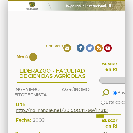
Contacto
Menú
Buscar
en RI
LIDERAZGO - FACULTAD
DE CIENCIAS AGRÍCOLAS
INGENIERO AGRÓNOMO
Buscar 
FITOTECNISTA
Esta colecció
URI:
http://hdl.handle.net/20.500.11799/17313
Fecha:
2003
Buscar
en RI