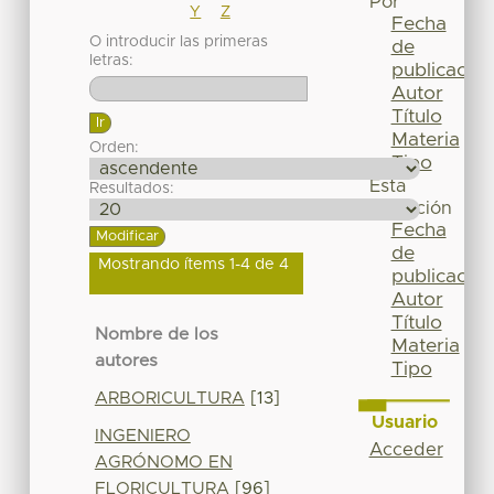
Por
Y
Z
Fecha
O introducir las primeras
de
letras:
publicación
Autor
Título
Materia
Orden:
Tipo
Esta
Resultados:
colección
Fecha
de
Mostrando ítems 1-4 de 4
publicación
Autor
Título
Nombre de los
Materia
autores
Tipo
ARBORICULTURA
[13]
Usuario
INGENIERO
Acceder
AGRÓNOMO EN
FLORICULTURA
[96]