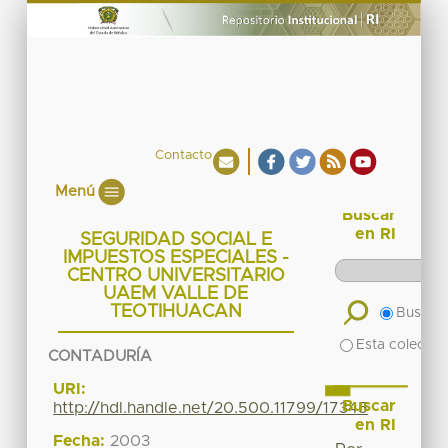
Contacto
Menú
Buscar
en RI
SEGURIDAD SOCIAL E
IMPUESTOS ESPECIALES -
CENTRO UNIVERSITARIO
UAEM VALLE DE
TEOTIHUACAN
Buscar 
Esta colecció
CONTADURÍA
URI:
Buscar
http://hdl.handle.net/20.500.11799/17345
en RI
Fecha:
2003