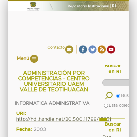
Contacto
Menú
Buscar
en RI
ADMINISTRACIÓN POR
COMPETENCIAS - CENTRO
UNIVERSITARIO UAEM
VALLE DE TEOTIHUACAN
Buscar 
INFORMATICA ADMINISTRATIVA
Esta colecció
URI:
http://hdl.handle.net/20.500.11799/17351
Buscar
Fecha:
2003
en RI