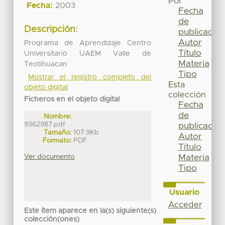
Por
Fecha:
2003
Fecha
de
Descripción:
publicación
Autor
Programa de Aprendizaje Centro
Título
Universitario UAEM Valle de
Materia
Teotihuacan
Tipo
Mostrar el registro completo del
Esta
objeto digital
colección
Ficheros en el objeto digital
Fecha
de
Nombre:
9362987.pdf
publicación
Tamaño:
107.9Kb
Autor
Formato:
PDF
Título
Ver documento
Materia
Tipo
Usuario
Acceder
Este ítem aparece en la(s) siguiente(s)
colección(ones)