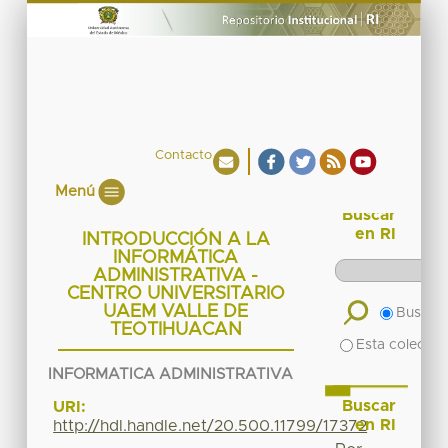
Contacto
Menú
Buscar
en RI
INTRODUCCIÓN A LA
INFORMÁTICA
ADMINISTRATIVA -
CENTRO UNIVERSITARIO
UAEM VALLE DE
Buscar 
TEOTIHUACAN
Esta colecció
INFORMATICA ADMINISTRATIVA
Buscar
URI:
en RI
http://hdl.handle.net/20.500.11799/17372