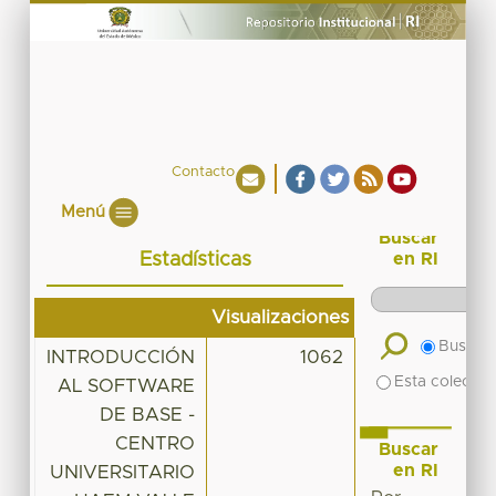
Contacto
Menú
Buscar
Estadísticas
en RI
Visualizaciones
Buscar 
INTRODUCCIÓN
1062
Esta colecció
AL SOFTWARE
DE BASE -
CENTRO
Buscar
en RI
UNIVERSITARIO