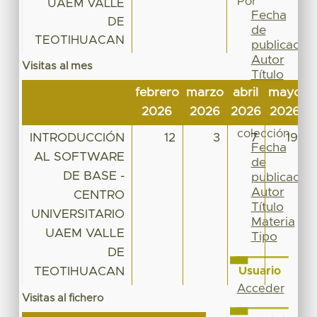
Por
UAEM VALLE
Fecha
DE
de
TEOTIHUACAN
publicación
Autor
Visitas al mes
Título
Materia
febrero
marzo
abril
mayo
j
Tipo
2026
2026
2026
2026
2
Esta
colección
INTRODUCCIÓN
12
3
7
19
Fecha
AL SOFTWARE
de
DE BASE -
publicación
Autor
CENTRO
Título
UNIVERSITARIO
Materia
UAEM VALLE
Tipo
DE
TEOTIHUACAN
Usuario
Acceder
Visitas al fichero