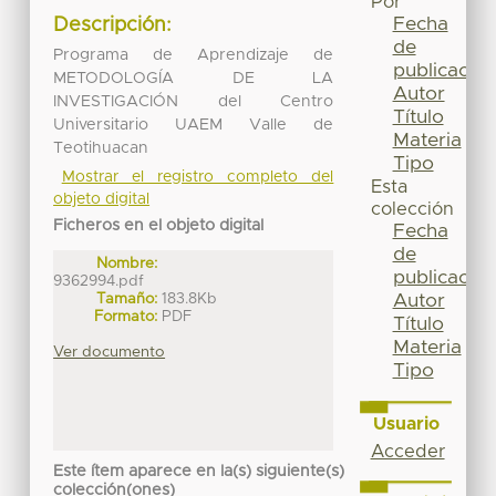
Por
Fecha
Descripción:
de
Programa de Aprendizaje de
publicación
METODOLOGÍA DE LA
Autor
INVESTIGACIÓN del Centro
Título
Universitario UAEM Valle de
Materia
Teotihuacan
Tipo
Mostrar el registro completo del
Esta
objeto digital
colección
Ficheros en el objeto digital
Fecha
de
Nombre:
publicación
9362994.pdf
Tamaño:
183.8Kb
Autor
Formato:
PDF
Título
Materia
Ver documento
Tipo
Usuario
Acceder
Este ítem aparece en la(s) siguiente(s)
colección(ones)