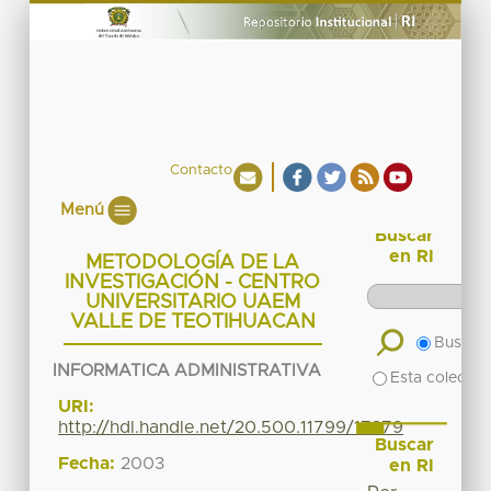
Contacto
Menú
Buscar
en RI
METODOLOGÍA DE LA
INVESTIGACIÓN - CENTRO
UNIVERSITARIO UAEM
VALLE DE TEOTIHUACAN
Buscar 
INFORMATICA ADMINISTRATIVA
Esta colecció
URI:
http://hdl.handle.net/20.500.11799/17379
Buscar
Fecha:
2003
en RI