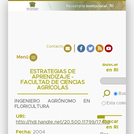
Contacto
Menú
Buscar
en RI
ESTRATEGIAS DE
APRENDIZAJE -
FACULTAD DE CIENCIAS
AGRÍCOLAS
Buscar 
INGENIERO AGRÓNOMO EN
Esta colecció
FLORICULTURA
URI:
Buscar
http://hdl.handle.net/20.500.11799/17433
en RI
Fecha:
2004