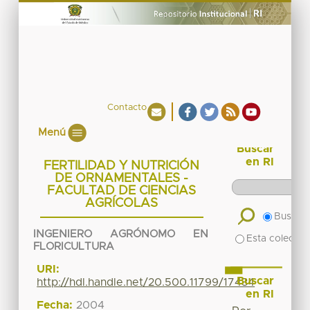
Contacto
Menú
Buscar
en RI
FERTILIDAD Y NUTRICIÓN
DE ORNAMENTALES -
FACULTAD DE CIENCIAS
AGRÍCOLAS
Buscar 
INGENIERO AGRÓNOMO EN
Esta colecció
FLORICULTURA
URI:
Buscar
http://hdl.handle.net/20.500.11799/17434
en RI
Fecha:
2004