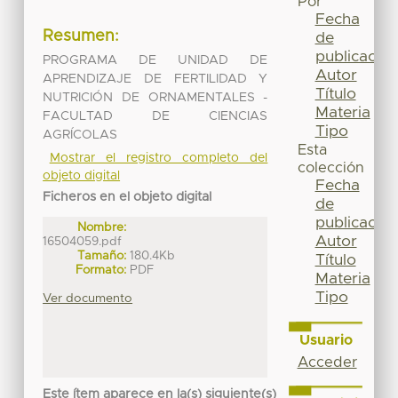
Por
Fecha
Resumen:
de
publicación
PROGRAMA DE UNIDAD DE
Autor
APRENDIZAJE DE FERTILIDAD Y
Título
NUTRICIÓN DE ORNAMENTALES -
Materia
FACULTAD DE CIENCIAS
Tipo
AGRÍCOLAS
Esta
Mostrar el registro completo del
colección
objeto digital
Fecha
Ficheros en el objeto digital
de
publicación
Nombre:
Autor
16504059.pdf
Tamaño:
180.4Kb
Título
Formato:
PDF
Materia
Tipo
Ver documento
Usuario
Acceder
Este ítem aparece en la(s) siguiente(s)