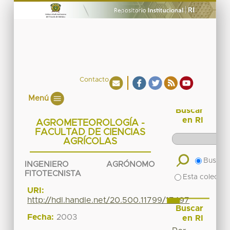
Contacto
Menú
Buscar
en RI
AGROMETEOROLOGÍA -
FACULTAD DE CIENCIAS
AGRÍCOLAS
Buscar 
INGENIERO AGRÓNOMO
FITOTECNISTA
Esta colecció
URI:
http://hdl.handle.net/20.500.11799/17497
Buscar
Fecha:
2003
en RI