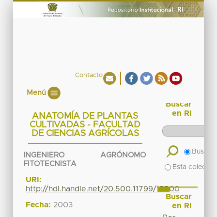
Contacto
Menú
Buscar
en RI
ANATOMÍA DE PLANTAS
CULTIVADAS - FACULTAD
DE CIENCIAS AGRÍCOLAS
Buscar 
INGENIERO AGRÓNOMO
FITOTECNISTA
Esta colecció
URI:
http://hdl.handle.net/20.500.11799/17500
Buscar
Fecha:
2003
en RI