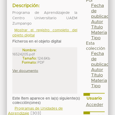
Por
Fecha
Descripción:
de
Programa de Aprendizajede la
publicación
Centro Universitario UAEM
Autor
Zumpango
Título
Mostrar el registro completo del
Materia
objeto digital
Tipo
Ficheros en el objeto digital
Esta
colección
Nombre:
Fecha
16524205.pdf
Tamaño:
124.6Kb
de
Formato:
PDF
publicación
Autor
Ver documento
Título
Materia
Tipo
Usuario
Este ítem aparece en la(s) siguiente(s)
colección(ones)
Acceder
Programas de Unidades de
[303]
Aprendizaje