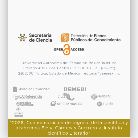
Universidad Autónoma del Estado de México
Instituto
Literario #100. Col. Centro
C.P. 50000. Tel. (01-722)
2262300
Toluca, Estado de México.
rectoria@uaemex.mx
CONACYT
"2026, Conmemoración del ingreso de la científica y
académica Elena Cárdenas Guerrero al Instituto
científico Literario"