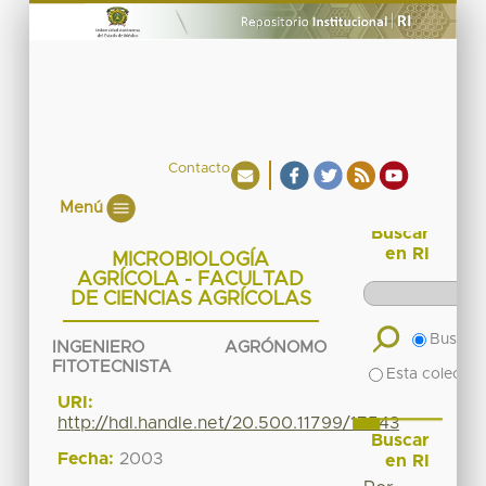
Contacto
Menú
Buscar
en RI
MICROBIOLOGÍA
AGRÍCOLA - FACULTAD
DE CIENCIAS AGRÍCOLAS
Buscar 
INGENIERO AGRÓNOMO
FITOTECNISTA
Esta colecció
URI:
http://hdl.handle.net/20.500.11799/17543
Buscar
Fecha:
2003
en RI