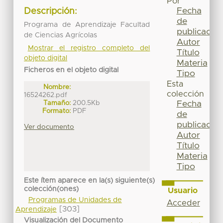
Por
Fecha
Descripción:
de
Programa de Aprendizaje Facultad
publicación
de Ciencias Agrícolas
Autor
Mostrar el registro completo del
Título
objeto digital
Materia
Ficheros en el objeto digital
Tipo
Esta
Nombre:
colección
16524262.pdf
Tamaño:
200.5Kb
Fecha
Formato:
PDF
de
publicación
Ver documento
Autor
Título
Materia
Tipo
Este ítem aparece en la(s) siguiente(s)
colección(ones)
Usuario
Programas de Unidades de
Acceder
[303]
Aprendizaje
Visualización del Documento