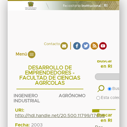
Contacto
Menú
Buscar
en RI
DESARROLLO DE
EMPRENDEDORES -
FACULTAD DE CIENCIAS
AGRÍCOLAS
Buscar 
INGENIERO AGRÓNOMO
Esta colecció
INDUSTRIAL
URI:
Buscar
http://hdl.handle.net/20.500.11799/17608
en RI
Fecha:
2003