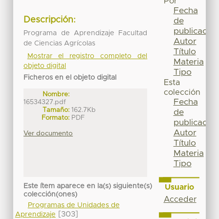
Por
Fecha
Descripción:
de
publicación
Programa de Aprendizaje Facultad
Autor
de Ciencias Agrícolas
Título
Mostrar el registro completo del
Materia
objeto digital
Tipo
Ficheros en el objeto digital
Esta
colección
Nombre:
Fecha
16534327.pdf
Tamaño:
162.7Kb
de
Formato:
PDF
publicación
Autor
Ver documento
Título
Materia
Tipo
Este ítem aparece en la(s) siguiente(s)
Usuario
colección(ones)
Acceder
Programas de Unidades de
[303]
Aprendizaje