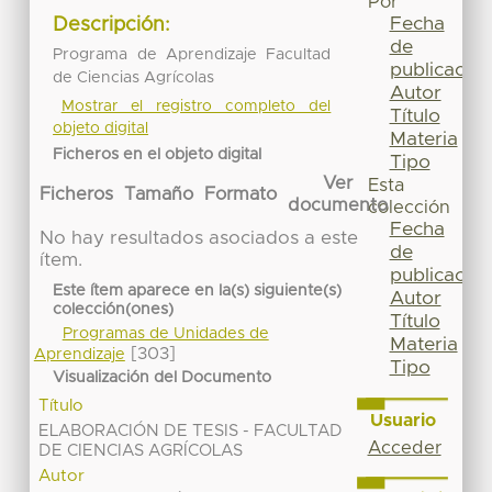
Por
Fecha
Descripción:
de
Programa de Aprendizaje Facultad
publicación
de Ciencias Agrícolas
Autor
Mostrar el registro completo del
Título
objeto digital
Materia
Ficheros en el objeto digital
Tipo
Ver
Esta
Ficheros
Tamaño
Formato
documento
colección
Fecha
No hay resultados asociados a este
de
ítem.
publicación
Este ítem aparece en la(s) siguiente(s)
Autor
colección(ones)
Título
Programas de Unidades de
Materia
[303]
Aprendizaje
Tipo
Visualización del Documento
Título
Usuario
ELABORACIÓN DE TESIS - FACULTAD
Acceder
DE CIENCIAS AGRÍCOLAS
Autor