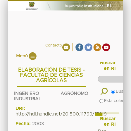
Contacto
Menú
Buscar
en RI
ELABORACIÓN DE TESIS -
FACULTAD DE CIENCIAS
AGRÍCOLAS
Buscar 
INGENIERO AGRÓNOMO
INDUSTRIAL
Esta colecció
URI:
http://hdl.handle.net/20.500.11799/17619
Buscar
Fecha:
2003
en RI