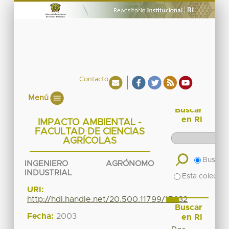
Contacto
Menú
Buscar
en RI
IMPACTO AMBIENTAL -
FACULTAD DE CIENCIAS
AGRÍCOLAS
Buscar 
INGENIERO AGRÓNOMO
INDUSTRIAL
Esta colecció
URI:
http://hdl.handle.net/20.500.11799/17632
Buscar
Fecha:
2003
en RI