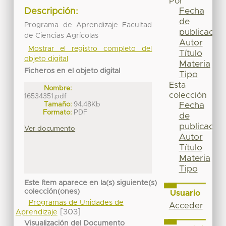
Por
Fecha
Descripción:
de
Programa de Aprendizaje Facultad
publicación
de Ciencias Agrícolas
Autor
Mostrar el registro completo del
Título
objeto digital
Materia
Ficheros en el objeto digital
Tipo
Esta
Nombre:
colección
16534351.pdf
Tamaño:
94.48Kb
Fecha
Formato:
PDF
de
publicación
Ver documento
Autor
Título
Materia
Tipo
Este ítem aparece en la(s) siguiente(s)
colección(ones)
Usuario
Programas de Unidades de
Acceder
[303]
Aprendizaje
Visualización del Documento