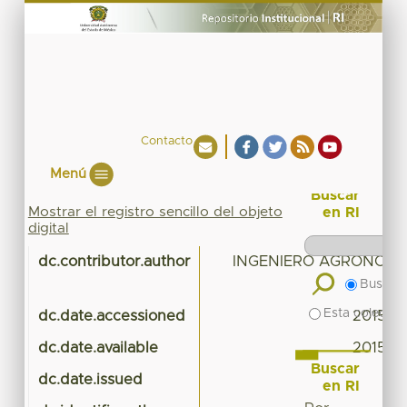
Contacto
Menú
Buscar
Mostrar el registro sencillo del objeto
en RI
digital
dc.contributor.author
INGENIERO AGRÓNOMO
Buscar 
Esta colecció
dc.date.accessioned
2015-01
dc.date.available
2015-01
Buscar
dc.date.issued
en RI