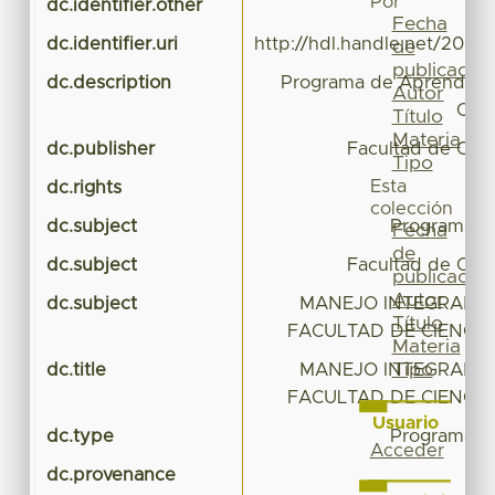
Por
dc.identifier.other
Fecha
dc.identifier.uri
http://hdl.handle.net/20.5
de
publicación
dc.description
Programa de Aprendizaj
Autor
Cien
Título
Materia
dc.publisher
Facultad de Cien
Tipo
Esta
dc.rights
colección
dc.subject
Programa d
Fecha
de
dc.subject
Facultad de Cien
publicación
Autor
dc.subject
MANEJO INTEGRADO 
Título
FACULTAD DE CIENCIA
Materia
Tipo
dc.title
MANEJO INTEGRADO 
FACULTAD DE CIENCIA
Usuario
dc.type
Programa d
Acceder
dc.provenance