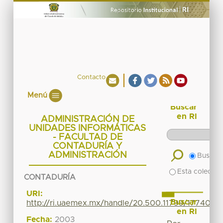
Contacto
Menú
Buscar
en RI
ADMINISTRACIÓN DE
UNIDADES INFORMÁTICAS
- FACULTAD DE
CONTADURÍA Y
ADMINISTRACIÓN
Buscar 
Esta colecció
CONTADURÍA
URI:
Buscar
http://ri.uaemex.mx/handle/20.500.11799/17740
en RI
Fecha:
2003