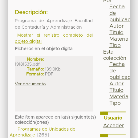
Por
Fecha
Descripción:
de
publicación
Programa de Aprendizaje Facultad
Autor
de Contaduría y Administración
Título
Mostrar el registro completo del
Materia
objeto digital
Tipo
Ficheros en el objeto digital
Esta
colección
Nombre:
Fecha
19181535.pdf
Tamaño:
139.0Kb
de
Formato:
PDF
publicación
Autor
Ver documento
Título
Materia
Tipo
Este ítem aparece en la(s) siguiente(s)
Usuario
colección(ones)
Acceder
Programas de Unidades de
[265]
Aprendizaje