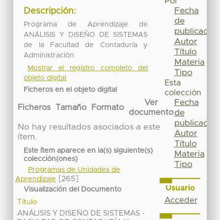
Por
Fecha
Descripción:
de
Programa de Aprendizaje de
publicación
ANÁLISIS Y DISEÑO DE SISTEMAS
Autor
de la Facultad de Contaduría y
Título
Administración
Materia
Mostrar el registro completo del
Tipo
objeto digital
Esta
Ficheros en el objeto digital
colección
Fecha
Ver
Ficheros
Tamaño
Formato
de
documento
publicación
No hay resultados asociados a este
Autor
ítem.
Título
Este ítem aparece en la(s) siguiente(s)
Materia
colección(ones)
Tipo
Programas de Unidades de
[265]
Aprendizaje
Usuario
Visualización del Documento
Acceder
Título
ANÁLISIS Y DISEÑO DE SISTEMAS -