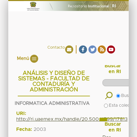
Contacto
Menú
Buscar
en RI
ANÁLISIS Y DISEÑO DE
SISTEMAS - FACULTAD DE
CONTADURÍA Y
ADMINISTRACIÓN
Buscar 
INFORMATICA ADMINISTRATIVA
Esta colecció
URI:
http://ri.uaemex.mx/handle/20.500.11799/17813
Buscar
Fecha:
2003
en RI