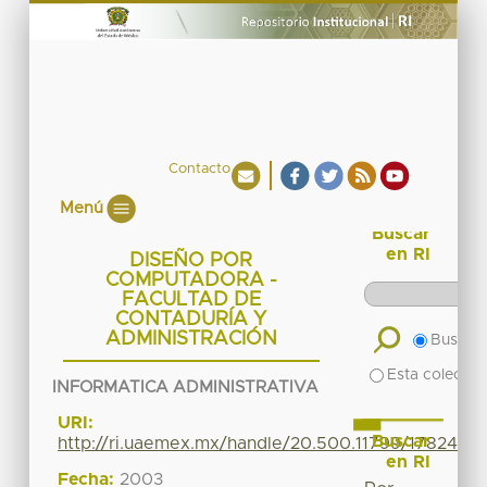
Contacto
Menú
Buscar
en RI
DISEÑO POR
COMPUTADORA -
FACULTAD DE
CONTADURÍA Y
ADMINISTRACIÓN
Buscar 
Esta colecció
INFORMATICA ADMINISTRATIVA
URI:
Buscar
http://ri.uaemex.mx/handle/20.500.11799/17824
en RI
Fecha:
2003