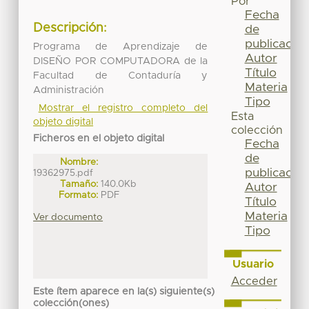
Por
Fecha
Descripción:
de
publicación
Programa de Aprendizaje de
Autor
DISEÑO POR COMPUTADORA de la
Título
Facultad de Contaduría y
Materia
Administración
Tipo
Mostrar el registro completo del
Esta
objeto digital
colección
Ficheros en el objeto digital
Fecha
de
Nombre:
publicación
19362975.pdf
Tamaño:
140.0Kb
Autor
Formato:
PDF
Título
Materia
Ver documento
Tipo
Usuario
Acceder
Este ítem aparece en la(s) siguiente(s)
colección(ones)