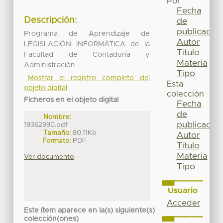
Por
Fecha
Descripción:
de
publicación
Programa de Aprendizaje de
Autor
LEGISLACIÓN INFORMÁTICA de la
Título
Facultad de Contaduría y
Materia
Administración
Tipo
Mostrar el registro completo del
Esta
objeto digital
colección
Ficheros en el objeto digital
Fecha
de
Nombre:
publicación
19362990.pdf
Tamaño:
80.11Kb
Autor
Formato:
PDF
Título
Materia
Ver documento
Tipo
Usuario
Acceder
Este ítem aparece en la(s) siguiente(s)
colección(ones)