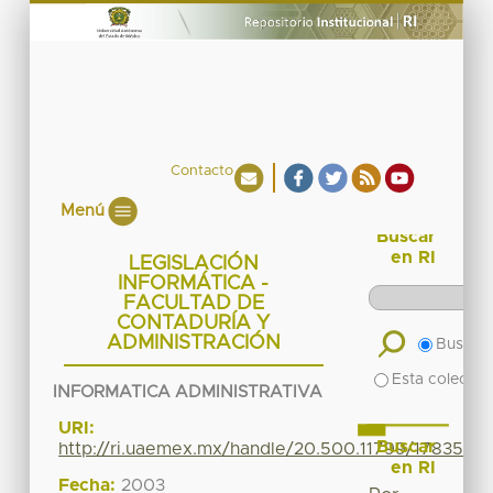
Contacto
Menú
Buscar
en RI
LEGISLACIÓN
INFORMÁTICA -
FACULTAD DE
CONTADURÍA Y
ADMINISTRACIÓN
Buscar 
Esta colecció
INFORMATICA ADMINISTRATIVA
URI:
Buscar
http://ri.uaemex.mx/handle/20.500.11799/17835
en RI
Fecha:
2003