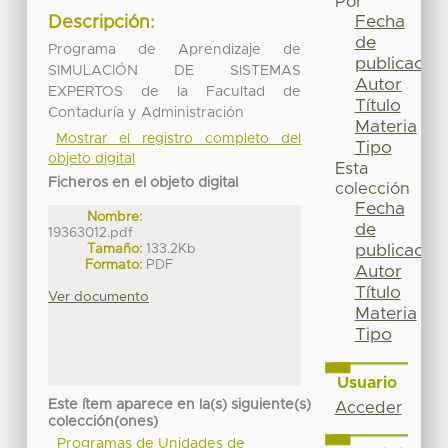
Por
Fecha
Descripción:
de
Programa de Aprendizaje de
publicación
SIMULACIÓN DE SISTEMAS
Autor
EXPERTOS de la Facultad de
Título
Contaduría y Administración
Materia
Mostrar el registro completo del
Tipo
objeto digital
Esta
Ficheros en el objeto digital
colección
Fecha
Nombre:
de
19363012.pdf
Tamaño:
133.2Kb
publicación
Formato:
PDF
Autor
Título
Ver documento
Materia
Tipo
Usuario
Este ítem aparece en la(s) siguiente(s)
Acceder
colección(ones)
Programas de Unidades de