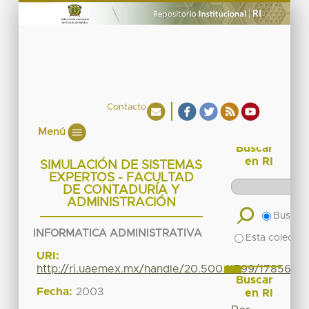
Contacto
Menú
Buscar
en RI
SIMULACIÓN DE SISTEMAS
EXPERTOS - FACULTAD
DE CONTADURÍA Y
ADMINISTRACIÓN
Buscar 
INFORMATICA ADMINISTRATIVA
Esta colecció
URI:
http://ri.uaemex.mx/handle/20.500.11799/17856
Buscar
Fecha:
2003
en RI