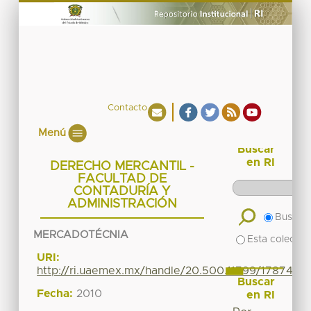
Contacto
Menú
Buscar
en RI
DERECHO MERCANTIL -
FACULTAD DE
CONTADURÍA Y
ADMINISTRACIÓN
Buscar 
MERCADOTÉCNIA
Esta colecció
URI:
http://ri.uaemex.mx/handle/20.500.11799/17874
Buscar
Fecha:
2010
en RI