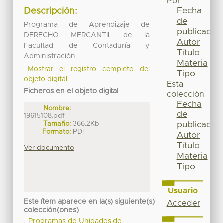
Por
Fecha
Descripción:
de
Programa de Aprendizaje de
publicación
DERECHO MERCANTIL de la
Autor
Facultad de Contaduría y
Título
Administración
Materia
Mostrar el registro completo del
Tipo
objeto digital
Esta
Ficheros en el objeto digital
colección
Fecha
Nombre:
de
19615108.pdf
Tamaño:
366.2Kb
publicación
Formato:
PDF
Autor
Título
Ver documento
Materia
Tipo
Usuario
Este ítem aparece en la(s) siguiente(s)
Acceder
colección(ones)
Programas de Unidades de