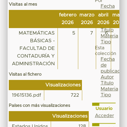
Por
Visitas al mes
Fecha
de
febrero
marzo
abril
mayo
publicación
2026
2026
2026
2026
Autor
Título
MATEMÁTICAS
5
7
6
16
Materia
BÁSICAS -
Tipo
Esta
FACULTAD DE
colección
CONTADURÍA Y
Fecha
ADMINISTRACIÓN
de
publicación
Visitas al fichero
Autor
Título
Visualizaciones
Materia
Tipo
19615136.pdf
722
Países con más visualizaciones
Usuario
Acceder
Visualizaciones
Estados Unidos
128