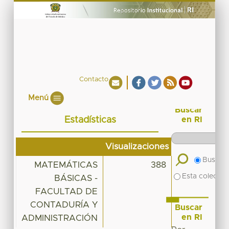
Contacto
Menú
Buscar
Estadísticas
en RI
Visualizaciones
Buscar 
MATEMÁTICAS
388
Esta colecció
BÁSICAS -
FACULTAD DE
CONTADURÍA Y
Buscar
en RI
ADMINISTRACIÓN