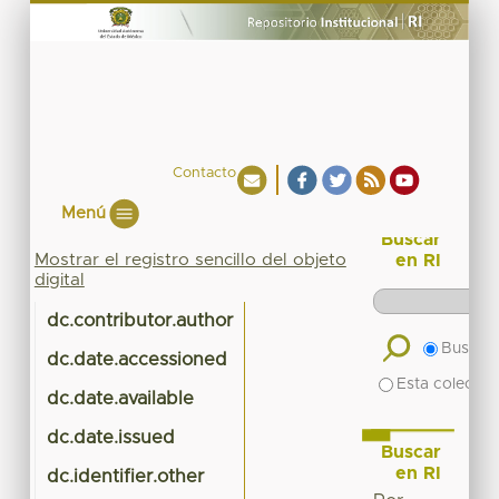
Contacto
Menú
Buscar
Mostrar el registro sencillo del objeto
en RI
digital
dc.contributor.author
M
Buscar 
dc.date.accessioned
Esta colecció
dc.date.available
dc.date.issued
Buscar
en RI
dc.identifier.other