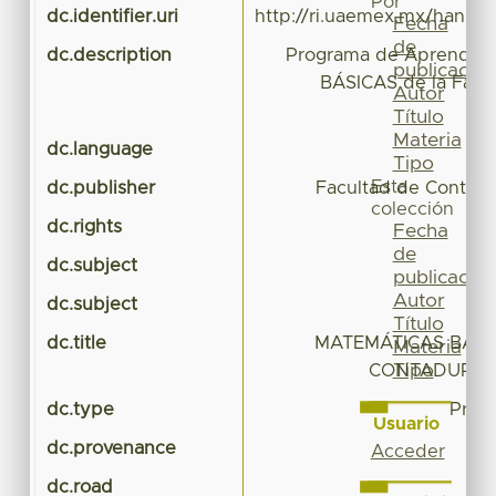
Por
dc.identifier.uri
http://ri.uaemex.mx/handl
Fecha
de
dc.description
Programa de Aprendiz
publicación
BÁSICAS de la Facu
Autor
Título
Materia
dc.language
Tipo
Esta
dc.publisher
Facultad de Contadu
colección
dc.rights
Fecha
de
dc.subject
publicación
Autor
dc.subject
Título
dc.title
MATEMÁTICAS BÁSI
Materia
Tipo
CONTADURÍA 
dc.type
Prog
Usuario
dc.provenance
Acceder
dc.road