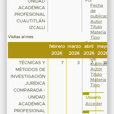
Por
UNIDAD
Fecha
ACADÉMICA
de
PROFESIONAL
publicación
CUAUTITLÁN
Autor
Título
IZCALLI
Materia
Visitas al mes
Tipo
Esta
febrero
marzo
abril
mayo
j
colección
Fecha
2026
2026
2026
2026
de
TÉCNICAS Y
7
3
7
16
publicación
Autor
MÉTODOS DE
Título
INVESTIGACIÓN
Materia
JURÍDICA
Tipo
COMPARADA -
UNIDAD
Usuario
ACADÉMICA
Acceder
PROFESIONAL