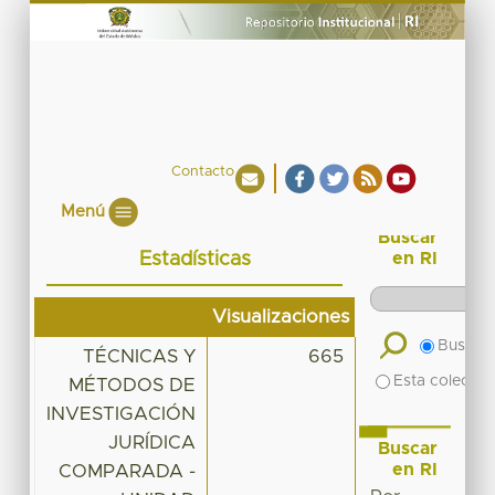
Contacto
Menú
Buscar
Estadísticas
en RI
Visualizaciones
Buscar 
TÉCNICAS Y
665
Esta colecció
MÉTODOS DE
INVESTIGACIÓN
JURÍDICA
Buscar
en RI
COMPARADA -