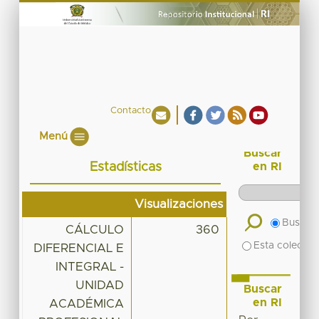
Contacto
Menú
Buscar
Estadísticas
en RI
Visualizaciones
Buscar 
CÁLCULO
360
Esta colecció
DIFERENCIAL E
INTEGRAL -
UNIDAD
Buscar
en RI
ACADÉMICA