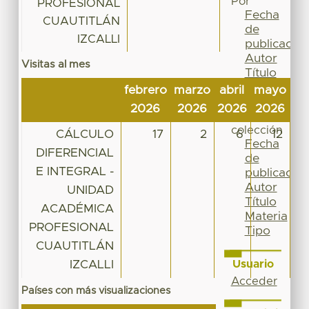
Por
PROFESIONAL
Fecha
CUAUTITLÁN
de
IZCALLI
publicación
Autor
Visitas al mes
Título
Materia
febrero
marzo
abril
mayo
ju
Tipo
2026
2026
2026
2026
20
Esta
colección
CÁLCULO
17
2
6
12
Fecha
DIFERENCIAL
de
E INTEGRAL -
publicación
Autor
UNIDAD
Título
ACADÉMICA
Materia
PROFESIONAL
Tipo
CUAUTITLÁN
IZCALLI
Usuario
Acceder
Países con más visualizaciones