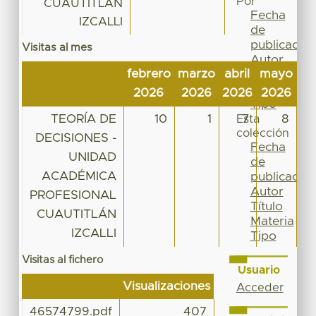
Por
CUAUTITLÁN
Fecha
IZCALLI
de
publicación
Visitas al mes
Autor
febrero
marzo
abril
mayo
ju
Título
Materia
2026
2026
2026
2026
20
Tipo
TEORÍA DE
10
1
7
8
Esta
colección
DECISIONES -
Fecha
UNIDAD
de
ACADÉMICA
publicación
Autor
PROFESIONAL
Título
CUAUTITLÁN
Materia
IZCALLI
Tipo
Visitas al fichero
Usuario
Visualizaciones
Acceder
46574799.pdf
407