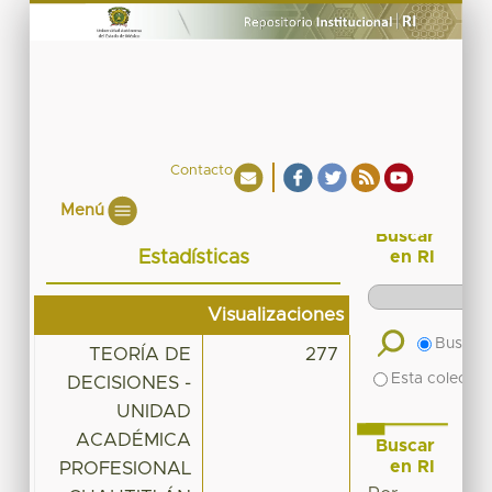
Contacto
Menú
Buscar
Estadísticas
en RI
Visualizaciones
Buscar 
TEORÍA DE
277
Esta colecció
DECISIONES -
UNIDAD
ACADÉMICA
Buscar
en RI
PROFESIONAL