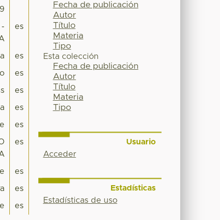
Fecha de publicación
59
Autor
Título
 -
es
Materia
A
Tipo
pa
es
Esta colección
Fecha de publicación
co
es
Autor
Título
s
es
Materia
Tipo
a
es
je
es
Usuario
O
es
Acceder
A
je
es
Estadísticas
va
es
Estadísticas de uso
e
es