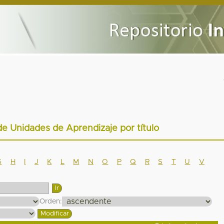
de Unidades de Aprendizaje por título
G
H
I
J
K
L
M
N
O
P
Q
R
S
T
U
V
Orden: