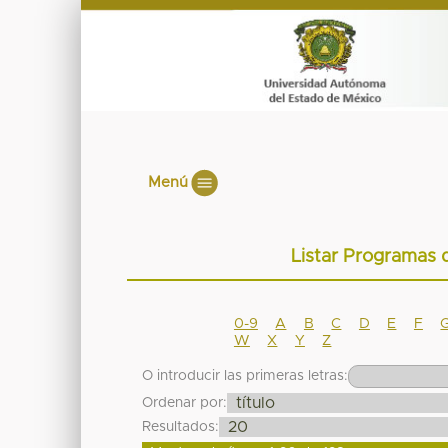
Menú
Listar Programas 
0-9
A
B
C
D
E
F
W
X
Y
Z
O introducir las primeras letras:
Ordenar por:
Resultados: