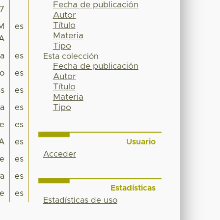
Fecha de publicación
77
Autor
Título
EM
es
Materia
A
Tipo
pa
es
Esta colección
Fecha de publicación
co
es
Autor
Título
s
es
Materia
Tipo
a
es
je
es
Usuario
A
es
Acceder
je
es
va
es
Estadísticas
e
es
Estadísticas de uso