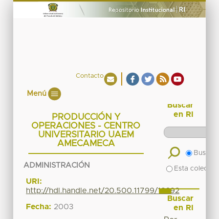
Contacto
Menú
Buscar
en RI
PRODUCCIÓN Y
OPERACIONES - CENTRO
UNIVERSITARIO UAEM
AMECAMECA
Buscar 
ADMINISTRACIÓN
Esta colecció
URI:
http://hdl.handle.net/20.500.11799/18392
Buscar
Fecha:
2003
en RI