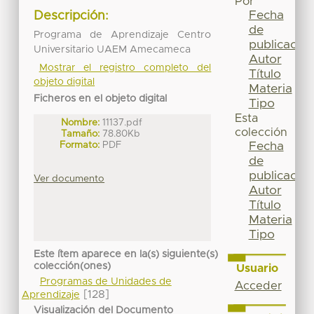
Por
Fecha
Descripción:
de
Programa de Aprendizaje Centro
publicación
Universitario UAEM Amecameca
Autor
Mostrar el registro completo del
Título
objeto digital
Materia
Ficheros en el objeto digital
Tipo
Esta
Nombre:
11137.pdf
colección
Tamaño:
78.80Kb
Formato:
PDF
Fecha
de
publicación
Ver documento
Autor
Título
Materia
Tipo
Este ítem aparece en la(s) siguiente(s)
colección(ones)
Usuario
Programas de Unidades de
Acceder
[128]
Aprendizaje
Visualización del Documento