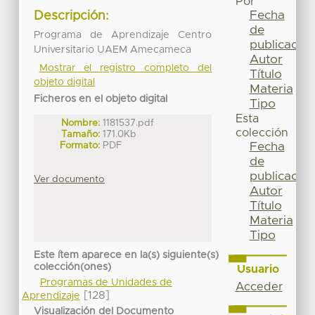
Por
Fecha
Descripción:
de
Programa de Aprendizaje Centro
publicación
Universitario UAEM Amecameca
Autor
Mostrar el registro completo del
Título
objeto digital
Materia
Ficheros en el objeto digital
Tipo
Esta
Nombre:
1181537.pdf
colección
Tamaño:
171.0Kb
Formato:
PDF
Fecha
de
publicación
Ver documento
Autor
Título
Materia
Tipo
Este ítem aparece en la(s) siguiente(s)
colección(ones)
Usuario
Programas de Unidades de
Acceder
[128]
Aprendizaje
Visualización del Documento