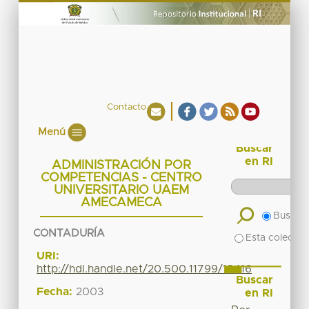
Contacto
Menú
Buscar
en RI
ADMINISTRACIÓN POR
COMPETENCIAS - CENTRO
UNIVERSITARIO UAEM
AMECAMECA
Buscar 
CONTADURÍA
Esta colecció
URI:
http://hdl.handle.net/20.500.11799/18416
Buscar
Fecha:
2003
en RI