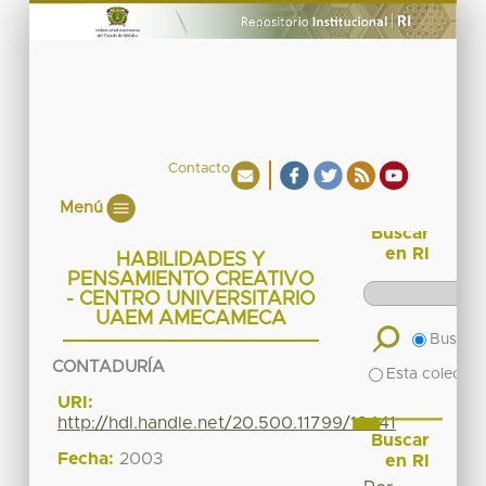
Contacto
Menú
Buscar
en RI
HABILIDADES Y
PENSAMIENTO CREATIVO
- CENTRO UNIVERSITARIO
UAEM AMECAMECA
Buscar 
CONTADURÍA
Esta colecció
URI:
http://hdl.handle.net/20.500.11799/18441
Buscar
Fecha:
2003
en RI