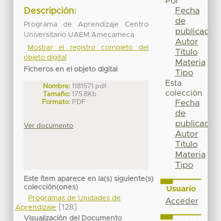
Por
Fecha
Descripción:
de
Programa de Aprendizaje Centro
publicación
Universitario UAEM Amecameca
Autor
Mostrar el registro completo del
Título
objeto digital
Materia
Ficheros en el objeto digital
Tipo
Esta
Nombre:
1181571.pdf
colección
Tamaño:
175.8Kb
Formato:
PDF
Fecha
de
publicación
Ver documento
Autor
Título
Materia
Tipo
Este ítem aparece en la(s) siguiente(s)
colección(ones)
Usuario
Programas de Unidades de
Acceder
[128]
Aprendizaje
Visualización del Documento