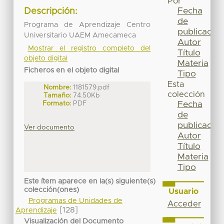
Por
Fecha
Descripción:
de
Programa de Aprendizaje Centro
publicación
Universitario UAEM Amecameca
Autor
Mostrar el registro completo del
Título
objeto digital
Materia
Ficheros en el objeto digital
Tipo
Esta
Nombre:
1181579.pdf
colección
Tamaño:
74.50Kb
Formato:
PDF
Fecha
de
publicación
Ver documento
Autor
Título
Materia
Tipo
Este ítem aparece en la(s) siguiente(s)
colección(ones)
Usuario
Programas de Unidades de
Acceder
[128]
Aprendizaje
Visualización del Documento