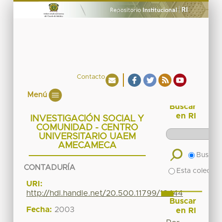
Contacto
Menú
Buscar
en RI
INVESTIGACIÓN SOCIAL Y
COMUNIDAD - CENTRO
UNIVERSITARIO UAEM
AMECAMECA
Buscar 
CONTADURÍA
Esta colecció
URI:
http://hdl.handle.net/20.500.11799/18444
Buscar
Fecha:
2003
en RI