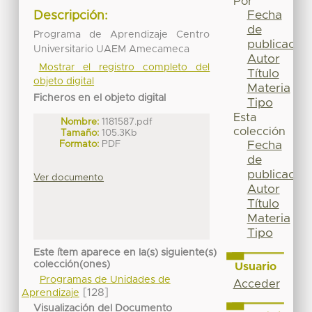
Por
Fecha
Descripción:
de
Programa de Aprendizaje Centro
publicación
Universitario UAEM Amecameca
Autor
Mostrar el registro completo del
Título
objeto digital
Materia
Ficheros en el objeto digital
Tipo
Esta
Nombre:
1181587.pdf
colección
Tamaño:
105.3Kb
Formato:
PDF
Fecha
de
publicación
Ver documento
Autor
Título
Materia
Tipo
Este ítem aparece en la(s) siguiente(s)
colección(ones)
Usuario
Programas de Unidades de
Acceder
[128]
Aprendizaje
Visualización del Documento