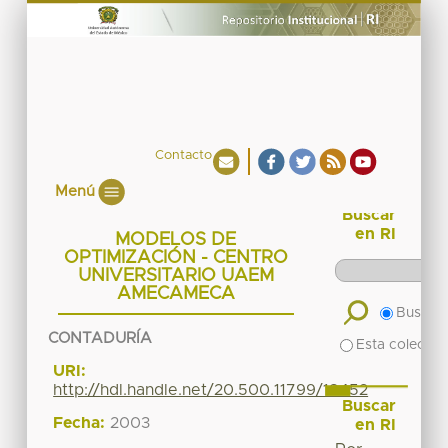
Contacto
Menú
Buscar
en RI
MODELOS DE
OPTIMIZACIÓN - CENTRO
UNIVERSITARIO UAEM
AMECAMECA
Buscar 
CONTADURÍA
Esta colecció
URI:
http://hdl.handle.net/20.500.11799/18452
Buscar
Fecha:
2003
en RI