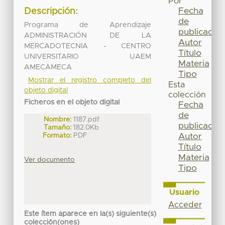
Por
Fecha
Descripción:
de
Programa de Aprendizaje
publicación
ADMINISTRACIÓN DE LA
Autor
MERCADOTECNIA - CENTRO
Título
UNIVERSITARIO UAEM
Materia
AMECAMECA
Tipo
Mostrar el registro completo del
Esta
objeto digital
colección
Ficheros en el objeto digital
Fecha
de
Nombre:
1187.pdf
publicación
Tamaño:
182.0Kb
Formato:
PDF
Autor
Título
Materia
Ver documento
Tipo
Usuario
Acceder
Este ítem aparece en la(s) siguiente(s)
colección(ones)