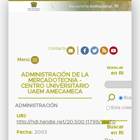
Contacto
Menú
Buscar
en RI
ADMINISTRACIÓN DE LA
MERCADOTECNIA -
CENTRO UNIVERSITARIO
UAEM AMECAMECA
Buscar 
ADMINISTRACIÓN
Esta colecció
URI:
http://hdl.handle.net/20.500.11799/18470
Buscar
Fecha:
2003
en RI