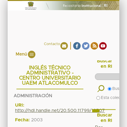
Contacto
Menú
Buscar
en RI
INGLÉS TÉCNICO
ADMINISTRATIVO -
CENTRO UNIVERSITARIO
UAEM ATLACOMULCO
Buscar 
ADMINISTRACIÓN
Esta colecció
URI:
http://hdl.handle.net/20.500.11799/18507
Buscar
Fecha:
2003
en RI