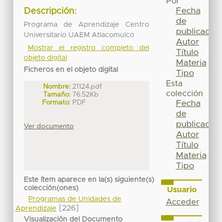
Por
Fecha
Descripción:
de
Programa de Aprendizaje Centro
publicación
Universitario UAEM Atlacomulco
Autor
Mostrar el registro completo del
Título
objeto digital
Materia
Ficheros en el objeto digital
Tipo
Esta
Nombre:
21124.pdf
colección
Tamaño:
76.52Kb
Formato:
PDF
Fecha
de
publicación
Ver documento
Autor
Título
Materia
Tipo
Este ítem aparece en la(s) siguiente(s)
colección(ones)
Usuario
Programas de Unidades de
Acceder
[226]
Aprendizaje
Visualización del Documento