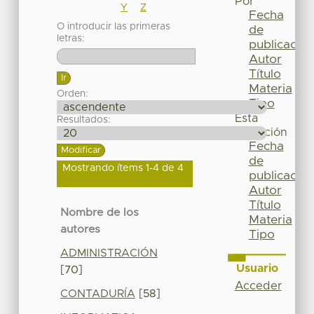
Por
Y
Z
Fecha
O introducir las primeras
de
letras:
publicación
Autor
Título
Materia
Orden:
Tipo
Esta
Resultados:
colección
Fecha
de
Mostrando ítems 1-4 de 4
publicación
Autor
Título
Nombre de los
Materia
autores
Tipo
ADMINISTRACIÓN
Usuario
[70]
Acceder
CONTADURÍA
[58]