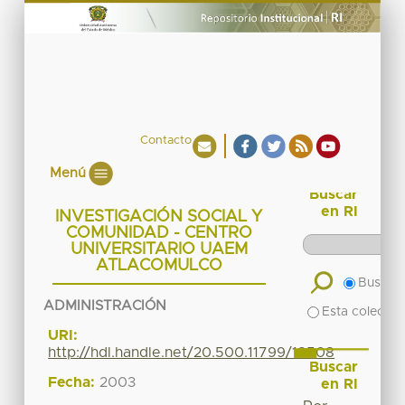
Contacto
Menú
Buscar
en RI
INVESTIGACIÓN SOCIAL Y
COMUNIDAD - CENTRO
UNIVERSITARIO UAEM
ATLACOMULCO
Buscar 
ADMINISTRACIÓN
Esta colecció
URI:
http://hdl.handle.net/20.500.11799/18508
Buscar
Fecha:
2003
en RI