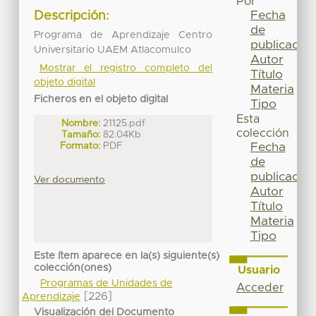
Por
Fecha
Descripción:
de
Programa de Aprendizaje Centro
publicación
Universitario UAEM Atlacomulco
Autor
Mostrar el registro completo del
Título
objeto digital
Materia
Ficheros en el objeto digital
Tipo
Esta
Nombre:
21125.pdf
colección
Tamaño:
82.04Kb
Formato:
PDF
Fecha
de
publicación
Ver documento
Autor
Título
Materia
Tipo
Este ítem aparece en la(s) siguiente(s)
colección(ones)
Usuario
Programas de Unidades de
Acceder
[226]
Aprendizaje
Visualización del Documento