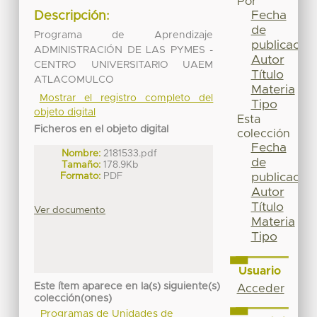
Por
Fecha
Descripción:
de
Programa de Aprendizaje
publicación
ADMINISTRACIÓN DE LAS PYMES -
Autor
CENTRO UNIVERSITARIO UAEM
Título
ATLACOMULCO
Materia
Mostrar el registro completo del
Tipo
objeto digital
Esta
Ficheros en el objeto digital
colección
Fecha
Nombre:
2181533.pdf
de
Tamaño:
178.9Kb
Formato:
PDF
publicación
Autor
Título
Ver documento
Materia
Tipo
Usuario
Este ítem aparece en la(s) siguiente(s)
Acceder
colección(ones)
Programas de Unidades de