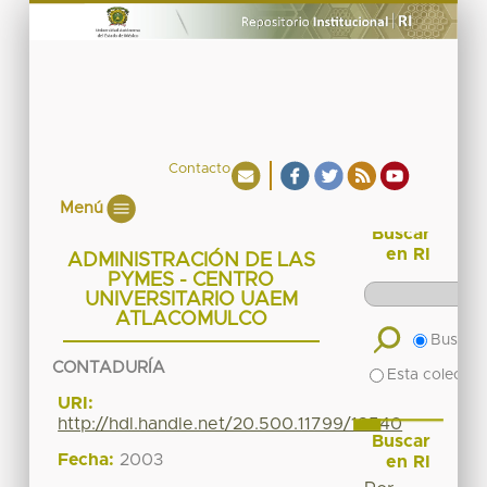
Contacto
Menú
Buscar
en RI
ADMINISTRACIÓN DE LAS
PYMES - CENTRO
UNIVERSITARIO UAEM
ATLACOMULCO
Buscar 
CONTADURÍA
Esta colecció
URI:
http://hdl.handle.net/20.500.11799/18540
Buscar
Fecha:
2003
en RI