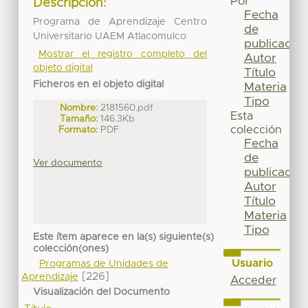
Por
Descripción:
Fecha
Programa de Aprendizaje Centro
de
Universitario UAEM Atlacomulco
publicación
Mostrar el registro completo del
Autor
objeto digital
Título
Ficheros en el objeto digital
Materia
Tipo
Nombre:
2181560.pdf
Esta
Tamaño:
146.3Kb
colección
Formato:
PDF
Fecha
de
Ver documento
publicación
Autor
Título
Materia
Tipo
Este ítem aparece en la(s) siguiente(s)
colección(ones)
Usuario
Programas de Unidades de
[226]
Aprendizaje
Acceder
Visualización del Documento