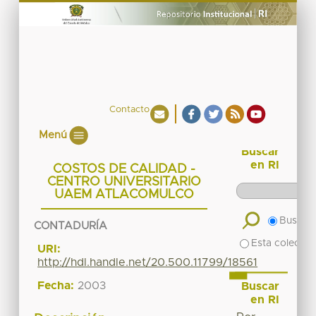
Contacto
Menú
Buscar
en RI
COSTOS DE CALIDAD -
CENTRO UNIVERSITARIO
UAEM ATLACOMULCO
Buscar 
CONTADURÍA
Esta colecció
URI:
http://hdl.handle.net/20.500.11799/18561
Fecha:
2003
Buscar
en RI