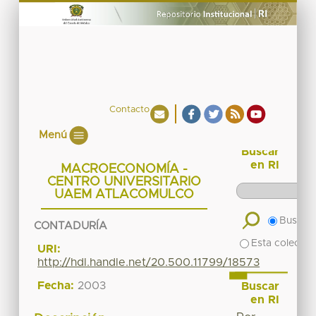
Contacto
Menú
Buscar
en RI
MACROECONOMÍA -
CENTRO UNIVERSITARIO
UAEM ATLACOMULCO
Buscar 
CONTADURÍA
Esta colecció
URI:
http://hdl.handle.net/20.500.11799/18573
Fecha:
2003
Buscar
en RI