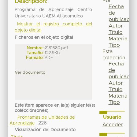
Por
Descripción:
Fecha
Programa de Aprendizaje Centro
de
Universitario UAEM Atlacomulco
publicación
Mostrar el registro completo del
Autor
objeto digital
Título
Ficheros en el objeto digital
Materia
Tipo
Nombre:
2181580.pdf
Esta
Tamaño:
122.9Kb
colección
Formato:
PDF
Fecha
de
Ver documento
publicación
Autor
Título
Materia
Tipo
Este ítem aparece en la(s) siguiente(s)
colección(ones)
Usuario
Programas de Unidades de
[226]
Aprendizaje
Acceder
Visualización del Documento