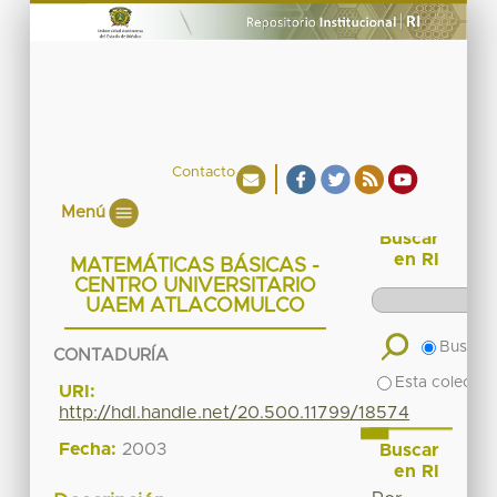
Contacto
Menú
Buscar
en RI
MATEMÁTICAS BÁSICAS -
CENTRO UNIVERSITARIO
UAEM ATLACOMULCO
Buscar 
CONTADURÍA
Esta colecció
URI:
http://hdl.handle.net/20.500.11799/18574
Fecha:
2003
Buscar
en RI