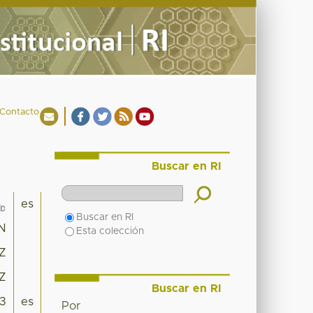
Contacto
Buscar en RI
es
Buscar en RI
N
Esta colección
9Z
9Z
Buscar en RI
3
es
Por