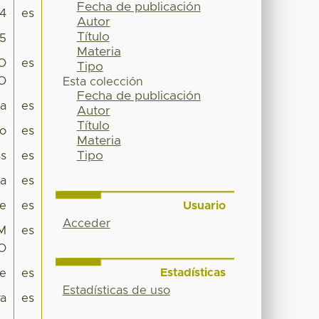
Fecha de publicación
94
es
Autor
Título
05
Materia
O
es
Tipo
O
Esta colección
Fecha de publicación
pa
es
Autor
Título
co
es
Materia
Tipo
s
es
a
es
Usuario
je
es
Acceder
M
es
O
Estadísticas
je
es
Estadísticas de uso
va
es