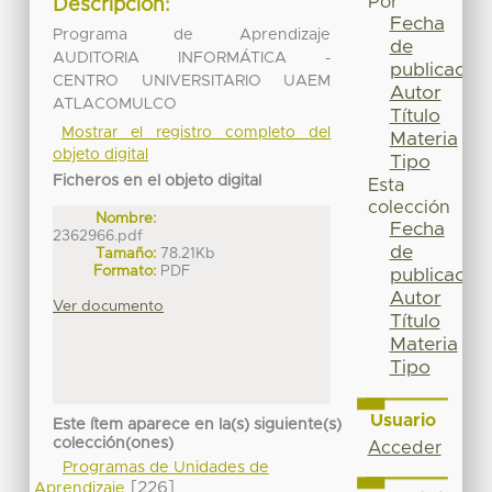
Por
Descripción:
Fecha
Programa de Aprendizaje
de
AUDITORIA INFORMÁTICA -
publicación
CENTRO UNIVERSITARIO UAEM
Autor
ATLACOMULCO
Título
Mostrar el registro completo del
Materia
objeto digital
Tipo
Ficheros en el objeto digital
Esta
colección
Nombre:
Fecha
2362966.pdf
de
Tamaño:
78.21Kb
Formato:
PDF
publicación
Autor
Ver documento
Título
Materia
Tipo
Usuario
Este ítem aparece en la(s) siguiente(s)
colección(ones)
Acceder
Programas de Unidades de
[226]
Aprendizaje