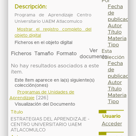
Por
Fecha
Descripción:
de
Programa de Aprendizaje Centro
publicación
Universitario UAEM Atlacomulco
Autor
Mostrar el registro completo del
Título
objeto digital
Materia
Ficheros en el objeto digital
Tipo
Ver
Esta
Ficheros
Tamaño
Formato
documento
colección
Fecha
No hay resultados asociados a este
de
ítem.
publicación
Este ítem aparece en la(s) siguiente(s)
Autor
colección(ones)
Título
Programas de Unidades de
Materia
[226]
Aprendizaje
Tipo
Visualización del Documento
Título
Usuario
ESTRATEGIAS DEL APRENDIZAJE -
Acceder
CENTRO UNIVERSITARIO UAEM
ATLACOMULCO