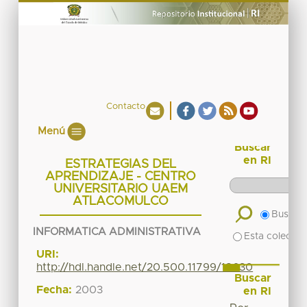
Contacto
Menú
Buscar
en RI
ESTRATEGIAS DEL
APRENDIZAJE - CENTRO
UNIVERSITARIO UAEM
ATLACOMULCO
Buscar 
INFORMATICA ADMINISTRATIVA
Esta colecció
URI:
http://hdl.handle.net/20.500.11799/18630
Buscar
Fecha:
2003
en RI