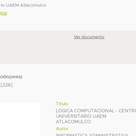
ario UAEM Atlacomulco
ital
Ver documento
cción(ones)
[226]
Título
LÓGICA COMPUTACIONAL - CENTR
UNIVERSITARIO UAEM
ATLACOMULCO
Autor
INFORMATICA ADMINISTRATIVA